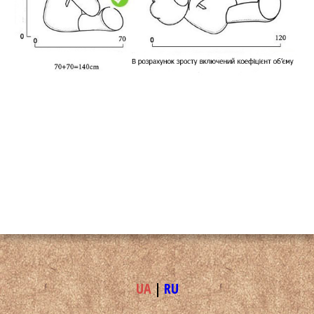
UA
|
RU