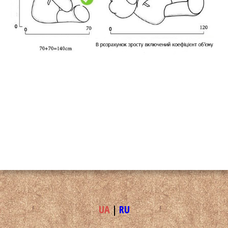
UA
|
RU