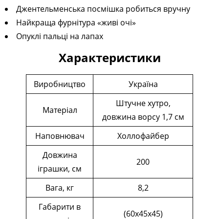
Джентельменська посмішка робиться вручну
Найкраща фурнітура «живі очі»
Опуклі пальці на лапах
Характеристики
Виробництво
Україна
Штучне хутро,
Матеріал
довжина ворсу 1,7 см
Наповнювач
Холлофайбер
Довжина
200
іграшки, см
Вага, кг
8,2
Габарити в
(60х45х45)