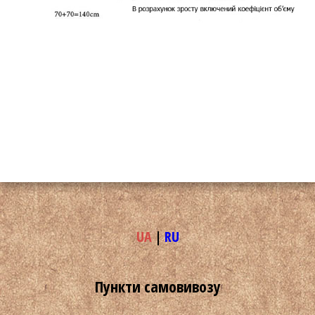
UA
|
RU
Пункти самовивозу