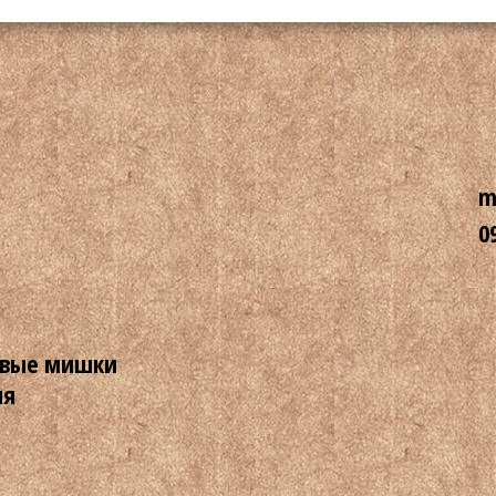
m
0
вые мишки
ля