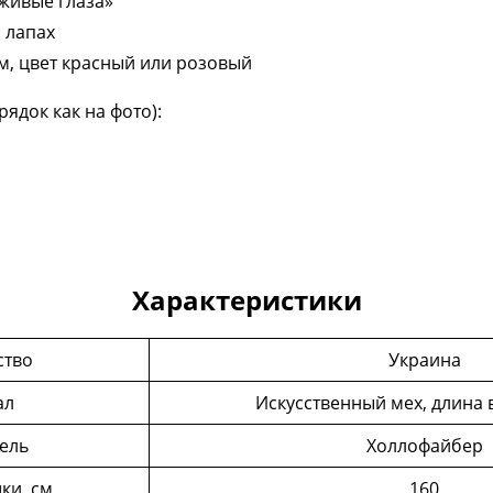
живые глаза»
 лапах
см, цвет красный или розовый
ядок как на фото):
Характеристики
ство
Украина
ал
Искусственный мех, длина в
ель
Холлофайбер
ки, см
160