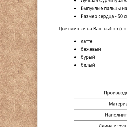
Лучшая фурнитура «
Выпуклые пальцы на
Размер сердца - 50 
Цвет мишки на Ваш выбор (пор
латте
бежевый
бурый
белый
Производ
Матери
Наполнит
Длина игруш